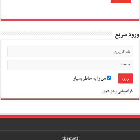
ورود سریع
من را به خاطر بسپار
فراموشی رمز عبور
themetf