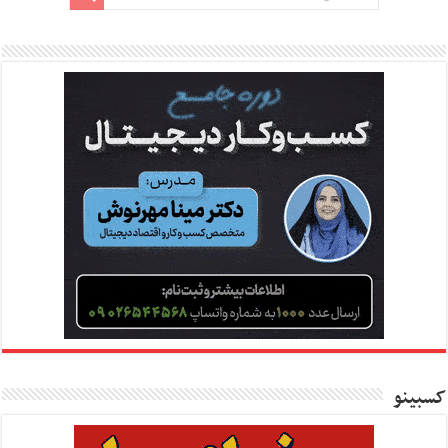
کسبینو