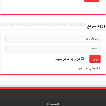
ورود سریع
من را به خاطر بسپار
فراموشی رمز عبور
themetf