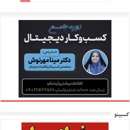
کسبینو