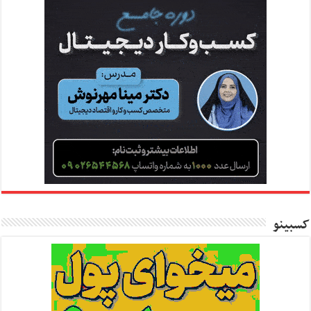
کسبینو