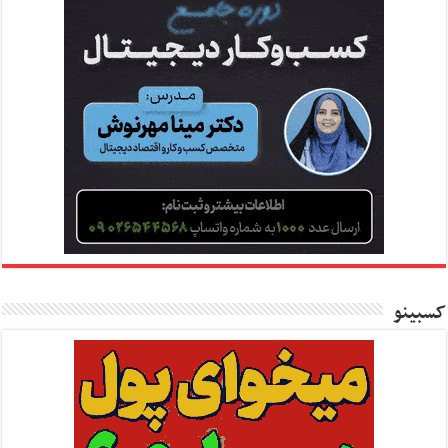
کسبینو