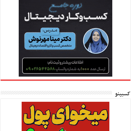
کسبینو