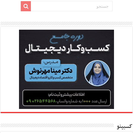
کسبینو