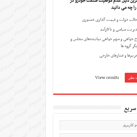
ترین دلیل عدم موفقیت صنعت خودرو در
 را چه می دانید
الت دولت و قیمت گذاری دستوری
یریت سیاسی و ناکارآمد
ج خواهی و سهم خواهی نماینده‌های مجلس و
گر گروه ها
ریم‌ها و فشارهای خارجی
View results
سریع