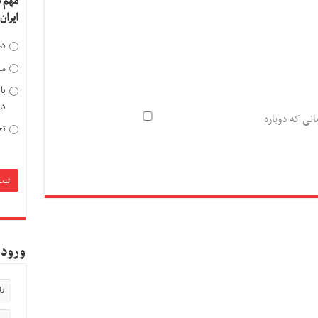
مهم 
ایران
دخ
مد
با
دی
انی که دوباره
تح
ورود 