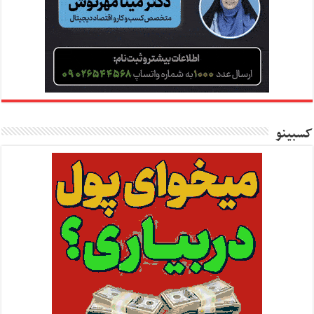
کسبینو