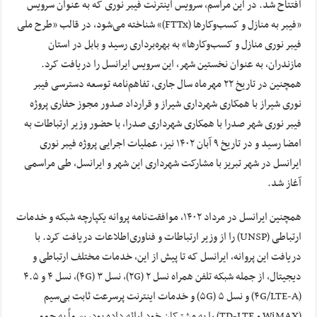
افتتاح شد. در این مراسم، سرویس اینترنت فیبر نوری که به عنوان سرویس
«فیبر به منازل و کسب‌وکارها (FTTx)» شناخته می‌شود، در قالب «طرح ملی
فیبر نوری منازل و کسب‌وکارها» به بهره‌برداری رسید و بابل در استان
مازندران، به عنوان نخستین شهر، این سرویس ایرانسل را دریافت کرد.
همچنین در تاریخ ۲۲ مهرماه سال جاری، تفاهم‌نامه توسعه دسترسی فیبر
نوری شیراز با همکاری شهرداری شیراز و قرارداد صدور مجوز حفاری پروژه
فیبر نوری شهر صدرا با همکاری شهرداری صدرا، با حضور وزیر ارتباطات به
امضا رسید و در تاریخ ۹ آبان ۱۴۰۲ نیز، عملیات اجرایی پروژه فیبر نوری
ایرانسل در شهر تبریز با مشارکت شهرداری این شهر و ایرانسل، طی مراسمی
آغاز شد.
همچنین ایرانسل در مرداد ۱۴۰۲، موافقت‌نامه پروانه یکپارچه شبکه و خدمات
ارتباطی (UNSP) را از وزیر ارتباطات و فناوری‌اطلاعات دریافت کرد. با
دریافت این پروانه، ایرانسل که تا پیش از این، خدمات مختلف ارتباطی و
دیجیتال، از جمله شبکه تلفن همراه نسل ۲ (۲G)، نسل ۳ (۴G)، نسل ۴ و ۴.۵
(۴G/LTE-A) و نسل ۵ (۵G) و خدمات اینترنت پرسرعت ثابت بی‌سیم
(WiMAX و TD-LTE) را به مشترکان خود ارائه داده بود، رسماً به جمع