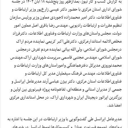
به گزارش کسب و کار نیوز، بعدازظهر روز پنج‌شنبه ۱۸ آبان ۱۴۰۲ در جلسه
شورای اداری استان مرکزی با حضور دکتر عیسی زارع‌پور وزیر ارتباطات و
فناوری‌اطلاعات، دکتر امیر محمدزاده لاجوردی معاون وزیر ورئیس سازمان
تنظیم مقررات و ارتباطات رادیویی، مهندس رضا باقری اصل معاون امور
دولت، مجلس واستان‌های وزارت ارتباطات وفناوری اطلاعات، دکترفرزاد
مخلص‌الائمه استاندارمرکزی، دکترعلی‌اکبر کریمی نماینده مردم اراک
درمجلس شورای اسلامی، ولی‌الله بیاتی نماینده مردم تفرش درمجلس
شورای اسلامی، مهندس مجتبی قاسمی سرپرست شهرداری اراک،مهندس
محمدنوروزی مدیرکل دفترهماهنگی واموراستان‌های وزارت ارتباطات و
فناوری‌اطلاعات، مهندس فرهنگ سیفعلیان مدیر کل ارتباطات و
فناوری‌اطلاعات استان مرکزی، دکتر بیژن عباسی‌آرند مدیرعامل ایرانسل و
جمعی از مدیران استانی و منطقه‌ای، تفاهم‌نامه پروژه فیبرنوری بین اولین و
بزرگترین اپراتور دیجیتال ایران و شهرداری اراک، در محل استانداری مرکزی
امضا شد.
مدیرعامل ایرانسل طی گفت‌وگویی با وزیر ارتباطات در این جلسه با اشاره به
پروژه‌های توسعه فیبرنوری منازل و کسب‌وکارها توسط ایرانسل در شهرهای