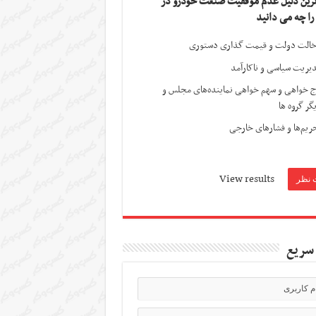
ترین دلیل عدم موفقیت صنعت خودرو در
 را چه می دانید
الت دولت و قیمت گذاری دستوری
یریت سیاسی و ناکارآمد
ج خواهی و سهم خواهی نماینده‌های مجلس و
گر گروه ها
ریم‌ها و فشارهای خارجی
View results
سریع