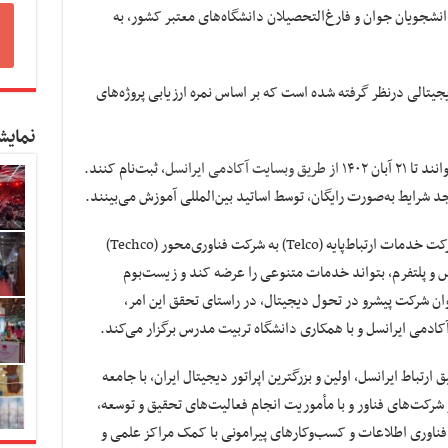
 عنوان یکی از پروژه‌های CSI، برای دانشجویان جوان و فارغ‌التحصیلان دانشگاه‌های معتبر کشور، به
یتالی درنظر گرفته شده است که بر اساس نمره ارزیابی پروژه‌های
نمایش
بان ۱۴۰۲
از طریق وبسایت آکادمی ایرانسل
، ثبت‌نام کنند.
اجد شرایط به‌صورت رایگان، توسط اساتید بین‌المللی آموزش می‌بینند.
استراتژی ایرانسل در چند سال اخیر، حرکت از شرکت خدمات ارتباط‌پایه (Telco) به شرکت فناوری‌محور (Techco)
س و پلتفرم، بتواند خدمات متنوعی را عرضه کند و زیست‌بوم
نوان شرکت پیشرو در تحول دیجیتال، در راستای تحقق این امر،
ادمی ایرانسل و با همکاری دانشگاه تربیت مدرس برگزار می‌کند.
از سال ۱۳۹۸، با هدف تعمیق ارتباط ایرانسل، اولین و بزرگترین اپراتور دیجیتال ایران، با جامعه
شرکت‌های فناور و با مأموریت انجام فعالیت‌های تحقیق و توسعه،
 فناوری اطلاعات و کسب‌وکارهای پیرامونی با کمک مراکز علمی و