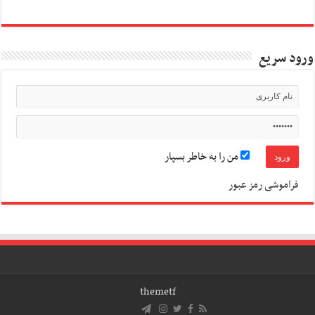
ورود سریع
من را به خاطر بسپار
فراموشی رمز عبور
themetf