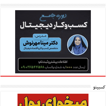
کسبینو