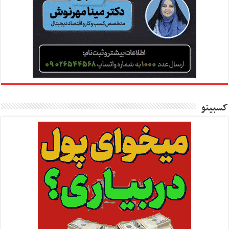
کسبینو