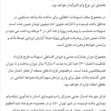
تقاضای این نوع وام تاثیرگذار خواهد بود.
در مجموع سقف تسهیلات اعطایی برای ساخت یک واحد مسکونی در
مناطق بافت فرسوده و ناکارآمد شهری۵۵۰ میلیون تومان تعیین شده است.
تسهیلات متناسب با پیشرفت پروژه و حداکثر در ۴ مرحله پرداخت می شود و
ملاک تعیین میزان پیشرفت فیزیکی پروژه صرفا گزارش ارزیابی توسط بانک و
براساس ضوابط و مقررات جاری است.
مجموع دوران مشارکت مدنی و فروش اقساطی تسهیلات طرح قرارداد
عاملیت (اعتبار۱۴۰۱) حداکثر به مدت ۷ سال(۲ سال دوران ساخت و ۵ دوران
تقسیط)تعیین شده است. درخصوص قراردادهای منعقد از محل اعتبار سال
های گذشته ملاک عمل برای واریز مراحل سهم الشرکه،ضوابط اعلامی در
مقطع انعقاد قرارداد خواهد بود.
اوایل مهرماه امسال جنتی مدیرکل راه و شهرسازی استان با یادآوری اینکه وام
نوسازی بافت فرسوده در شهر تهران ۵۵۰ و در محدوده حرم شاه عبدالعظیم
حسنی ۶۰۰ میلیون تومان است،گفته بود: سود ۱۸۵ میلیون از وام مذکور