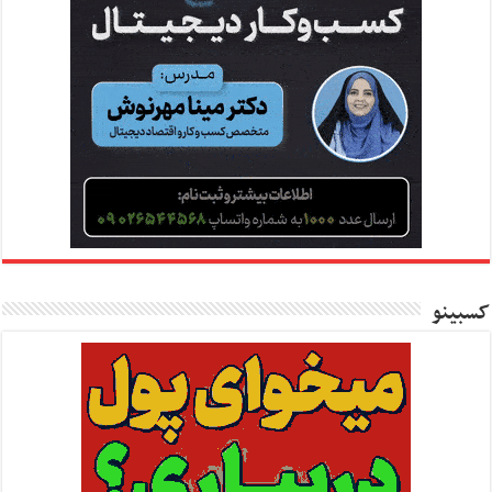
کسبینو