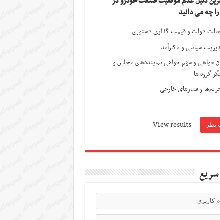
ترین دلیل عدم موفقیت صنعت خودرو در
 را چه می دانید
الت دولت و قیمت گذاری دستوری
یریت سیاسی و ناکارآمد
ج خواهی و سهم خواهی نماینده‌های مجلس و
گر گروه ها
ریم‌ها و فشارهای خارجی
View results
سریع