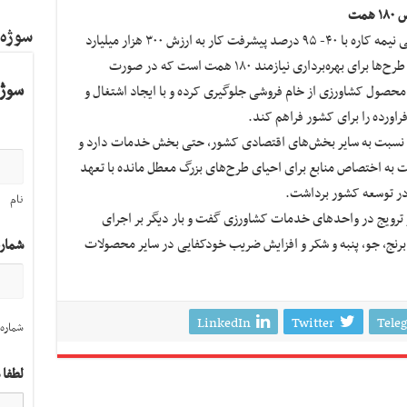
سوژه
نیکبخت معطل ماندن بیش از ۵ هزار طرح صنعتی نیمه کاره با ۴۰- ۹۵ درصد پیشرفت کار به ارزش ۳۰۰ هزار میلیارد
تومان را از دیگر موانع تولید برشمرد و گفت: این طرح‌ها برای بهره‌برداری نیازمند ۱۸۰ همت است که در صورت
سوژه
‌تواند با فراوری ۳۰ میلیون تن محصول کشاورزی از خام فروشی جلوگیری کرده و با ایجاد اشتغال و
راورده را برای کشور فراهم کند.
نسبت به سایر بخش‌های اقتصادی کشور، حتی بخش خدمات دارد و
لت به اختصاص منابع برای احیای طرح‌های بزرگ معطل مانده با تعهد
 در توسعه کشور برداشت.
نام
ترویج در واحد‌های خدمات کشاورزی گفت و بار دیگر بر اجرای
هبردی؛ گندم، برنج، جو، پنبه و شکر و افزایش ضریب خودکفایی در سایر محصولات
شمار
LinkedIn
Twitter
Tele
شماره 
لطفا 