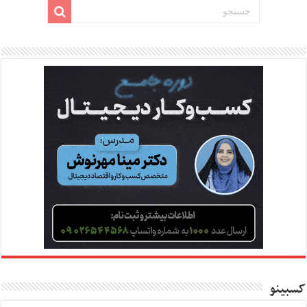
کسبینو