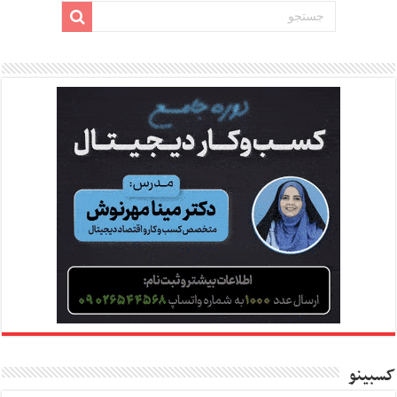
کسبینو