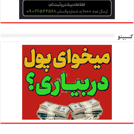
کسبینو