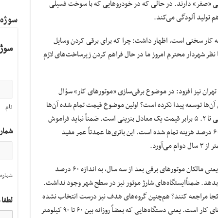
دگی «صفر» دارند. در حالی که در خودرو‌هایی که با سوخت فسیلی
سوژه
بته کار سختی است، اظهار داشت: چرا که برای برقی کردن وسایل
سوژه
ا نظر شهردار محترم امروز ما در حال فراهم کردن زیرساخت‌های لازم
تهران نیز افزود: در موضوع برقی‌سازی «موتور‌های کار» سؤال
ی آن‌ها توسعه پیدا نکرده است؟ اولین موضوع قیمت تمام شده آن‌ها
نام
در حال حاضر است؛ چرا که یک موتورسیکلت برقی تا ۲. ۵ برابر قیمت یک معادل بنزینی است. ضمناً نباید فراموش
شمار
کرد باتری‌های گران‌قیمتی هم دارند که بعضاً تا ۶۰ درصد هزینه تمام شده است. این باتری‌ها عمدتاً عمر مفید
مدیرعامل شرکت کنترل کیفیت هوا اضافه کرد: یعنی مالکان موتور‌های برقی بعد از سه سال، به اندازه ۶۰ درصد
شماره 
بدهد. ضمناً‌ایستگاه‌های شارژ موتور نیز در سطح شهر وجود نداشت.
به کجا مراجعه کنند؟ هم‌چنین گروه‌های هدف نیز درست انتخاب نشده
لطفا 
بود. بیشترین استفاده از موتور، مخصوص موتور‌های کار است. یعنی دستگاه‌هایی که بعضاً روزانه بین ۶۰ تا ۹۰ کیلومتر