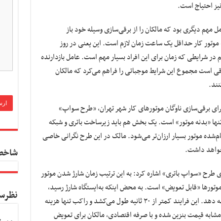
 مهم دیگری بود که مالکان را از برقی‌سازی وسیله خود باز
وتور کار حداقل یک ساعت زمان لازم است. این یعنی در روز
! آن هم در شرایطی که زمان برای این افراد بسیار مهم است. عامل بازدارنده
ی است مجموع این شرایط موجباتی را فراهم می‌کرد که مالکان
نند.
رای برقی‌سازی ناوگان موتور‌های کار شهر تهران، «طرح سواپ»
نها «بدنه موتور» است. یک بخش هم باید زیرساخت باتری و شبکه
مام‌شده موتور بسیار ارزان‌تر می‌شود. مالک در این طرح نگرانی خاصی
نخواهد داشت.
شاخص
 طرح «سواپ باتری» اشاره کرد: به این ترتیب زمان شارژ شدن موتور
وتور‌ها «قابل تعویض» است. به محض اینکه به‌ایستگاه شارژ رسید،
نظرس
می‌تواند تنها باتری را جابجا کند و به حرکت ادامه دهد. این فرایند کمتر از ۳۰ ثانیه طول می‌کشد و راکب تنها هزینه
اً مشابه قیمت بنزین شده و با صرفه اقتصادی، مالکان برای تعویض