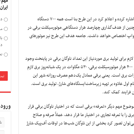
مهم 
ایران
وی به توافق شهرداری تهران با شرکت ملی پست اشاره کرده و اعلام کرد در این طرح بنا است همه ۷۰۰ دستگاه
دخ
چنین از هدف‌گذاری چهارصد هزار دستگاهی موتورسیکلت برقی در
مد
درصد آن‌ها به طرح سواپ اختصاص خواهد داشت. جامعه هدف این طرح نیز موتور‌های
با
دی
تح
ازم برای تولید برق موردنیاز این تعداد ناوگان برقی در پایتخت وجود
داد؟ بیان داشت: ۵۰ هزار دستگاه تاکسی برقی و ۴۰۰ هزار موتورسیکلت برقی، ۵۳۰ مگاوات در یک شبانه‌روز برق لازم
مصرف شهر تهران روزانه حدود ۵۰۰۰ مگاوات برق است. یعنی برقی معادل یک‌دهم مصرف روزانه شهر این
اول علاوه بر تهیه زیرساخت‌ایستگاه‌های شارژ، تولید برق است.
ین فرایند کمک کند.
ورود 
وضوع مهم دیگر «تعرفه» برقی است که در اختیار ناوگان برقی قرار
رق را با تعرفه تجاری در اختیار ما قرار دهد، عملاً صرفه و صلاح
توان تصور کرد بخشی از این ناوگان شب‌ها در اوقات آف‌پیک شارژ