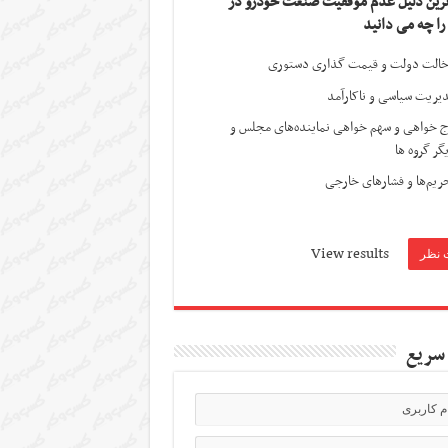
ترین دلیل عدم موفقیت صنعت خودرو در
 را چه می دانید
الت دولت و قیمت گذاری دستوری
یریت سیاسی و ناکارآمد
ج خواهی و سهم خواهی نماینده‌های مجلس و
گر گروه ها
ریم‌ها و فشارهای خارجی
View results
سریع