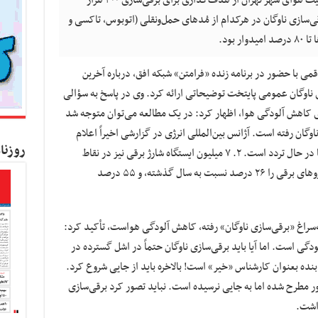
گفت: با برقی‌سازی ناوگان در هرکدام از مُدهای حمل‌ونقلی (اتوبوس، تاکسی و
 بود.
ی با حضور در برنامه زنده «فرامتن» شبکه افق، درباره آخرین
ی ناوگان عمومی پایتخت توضیحاتی ارائه کرد. وی در پاسخ به سؤالی
ای کاهش آلودگی هوا، اظهار کرد: در یک مطالعه می‌توان متوجه شد
وگان رفته است. آژانس بین‌المللی انرژی در گزارشی اخیراً اعلام
روزنا
کرده هم‌اکنون، ۲۶ میلیون خودروی برقی در دنیا در حال تردد است. ۲. ۷ میلیون‌ ایستگاه شارژ برقی نیز در نقاط
مختلف دنیا موجود است؛ این گزارش رشد خودرو‌های برقی را ۲۶ درصد نسبت به سال گذشته، و ۵۵ درصد
ه‌سراغ «برقی‌سازی ناوگان» رفته، کاهش آلودگی هواست، تأکید کرد:
دگی است. اما آیا باید برقی‌سازی ناوگان حتماً در اشل گسترده در
بنده بعنوان کارشناس «خیر» است! بالاخره باید از جایی شروع کرد.
 مطرح شده اما به جایی نرسیده است. نباید تصور کرد برقی‌سازی
اشت.