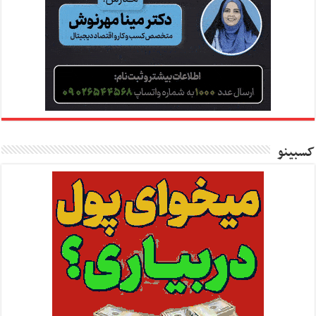
کسبینو