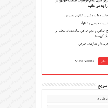
ترین دلیل عدم موفقیت صنعت خودرو در
 را چه می دانید
الت دولت و قیمت گذاری دستوری
یریت سیاسی و ناکارآمد
ج خواهی و سهم خواهی نماینده‌های مجلس و
گر گروه ها
ریم‌ها و فشارهای خارجی
View results
سریع