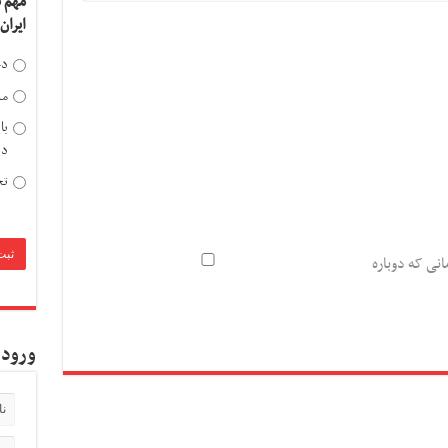
مهم 
ایران
دخ
مد
با
دی
تح
انی که دوباره
ورود 