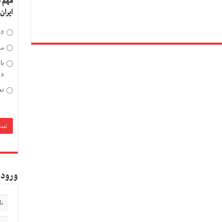
مهم 
ایران
دخ
مد
با
دی
تح
ورود 