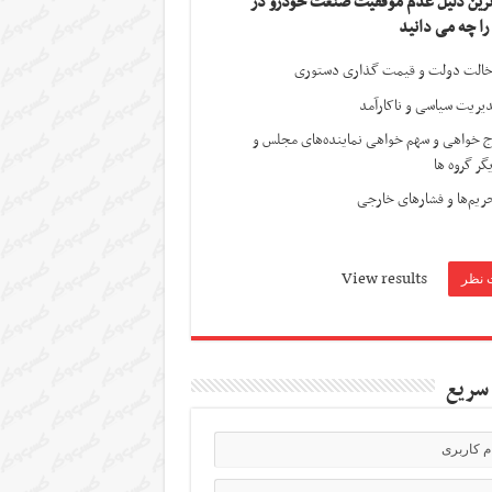
ترین دلیل عدم موفقیت صنعت خودرو در
 را چه می دانید
الت دولت و قیمت گذاری دستوری
یریت سیاسی و ناکارآمد
ج خواهی و سهم خواهی نماینده‌های مجلس و
گر گروه ها
ریم‌ها و فشارهای خارجی
View results
سریع