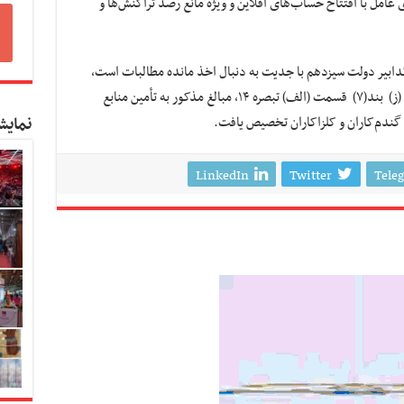
امل با افتتاح حساب‌های آفلاین و ویژه مانع رصد تراکنش‌ها و
ی تدابیر دولت سیزدهم با جدیت به دنبال اخذ مانده مطالبات است،
خاطرنشان کرد: برابر قانون بودجه سال ۱۴۰۲ جزء (ز) بند(۷) قسمت (الف) تبصره ۱۴، مبالغ مذکور به تأمین منابع
نمایش
گندم‌کاران و کلزاکاران تخصیص یافت.
LinkedIn
Twitter
Tele