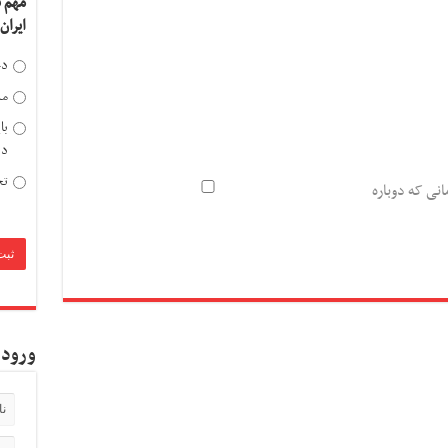
مهم 
ایران
دخ
مد
با
دی
تح
انی که دوباره
ورود 