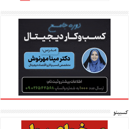
کسبینو