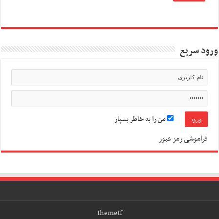
ورود سریع
من را به خاطر بسپار
فراموشی رمز عبور
themetf