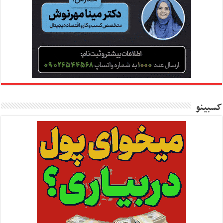
کسبینو