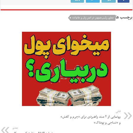
برچسب ها
معاون رئیس‌جمهور در امور زنان و خانواده
قبلی
رونمایی از ۲ سند راهبردی برای «چرم و کفش»
و «نساجی و پوشاک»
بعدی