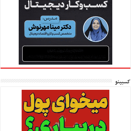
کسبینو