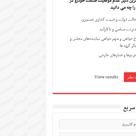
ترین دلیل عدم موفقیت صنعت خودرو در
 را چه می دانید
الت دولت و قیمت گذاری دستوری
یریت سیاسی و ناکارآمد
ج خواهی و سهم خواهی نماینده‌های مجلس و
گر گروه ها
ریم‌ها و فشارهای خارجی
View results
سریع