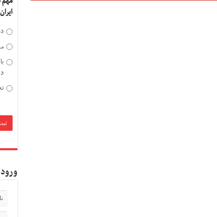
مهم 
ایران
دخ
مد
با
دی
تح
ورود 