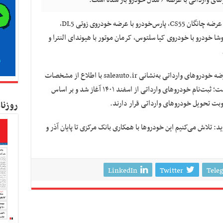
به گزارش کسب و کار نیوز، در این نوبت سایپا با عرضه چانگان CS55، پارس‌خودرو با عرضه خودروی زوتی DL5،
 خودرو با عرضه فولکس‌واگن جتا VS7، کوشا خودرو با خودروی کیا سلتوس، کرمان موتور با هیوندای النترا و
متقاضیان می‌توانند با ورود به سامانه یکپارچه عرضه خودروهای وارداتی به‌نشانی saleauto.ir با اطلاع از مشخصات
فنی خودروهای وارداتی ثبت‌نام کنند. گفتنی است؛ ثبت‌نام خودرو‌های وارداتی از اسفند ۱۴۰۱ آغاز شد و بر اساس
روزنا
لاش می‌کنیم این خودرو‌ها با همکاری بانک مرکزی تا پایان آذر و
LinkedIn
Twitter
Tele