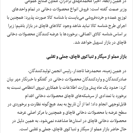
در همین رابطه، اخیراً محمدمهدی برادران، معاون صنایع عمومی
وزیر صمت گفته است: فروش انواع محصولات دخانی در تمام واحدهای
توزیعِ عمده و خرده‌فروشی می‌بایست با شناسه کالا صورت پذیرد؛ همچنین با
اجرای طرح شناسه کالا نباید شاهد وجود کالاهای قاچاق در بازار باشیم؛ زیرا
بر اساس شناسه کالای الصاقی، برخوردها با عرضه‌کنندگان محصولات دخانی
قاچاق در بازار تسهیل خواهد شد.
بازار مملو از سیگار و تنباکوی قاچاق، جعلی و تقلبی
در همین زمینه، محمدرضا تاجدار، رئیس انجمن تولیدکنندگان،
صادرکنندگان و واردکنندگان محصولات دخانی در گفتگو با
خبرنگار مهر
بیان
کرد: حدود یک ماه پیش وزارت اطلاعات با همکاری نیروی انتظامی نسبت به
برخورد با تعدادی از سرشبکه‌های قاچاق محصولات دخانی اقدام
قابل‌توجهی انجام داد؛ اما از آن تاریخ به بعد هیچ‌گونه نظارت و برخوردی در
سطح عرضه با محصولات دخانی قاچاق و همچنین با مرکز اصلی عرضه
محصولات دخانی قاچاق در استان‌ها مشاهده نمی‌شود، به همین دلیل در
حال حاضر بازار مملو از سیگار و تنباکوی قاچاق، جعلی و تقلبی است.