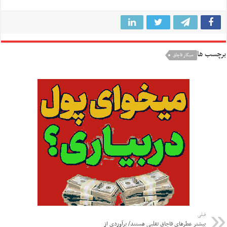
برچسب ها
سیگار قاچاق
قبلی
بیشتر عطرهای قاچاق تقلبی هستند/ برآوردی از