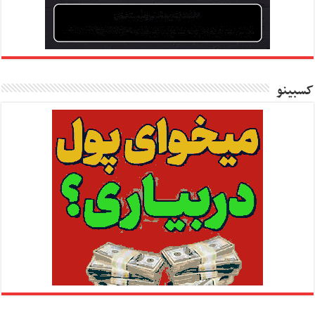
کسبینو