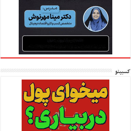
کسبینو