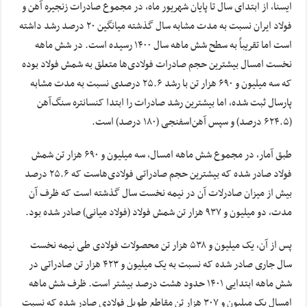
ایسنا، از ابتدای سال تا پایان شهریور ماه، در مجموع صادرات زنجیره آهن و
فولاد ایران نسبت به مدت مشابه سال گذشته میانگین ٢٠ درصد رشد داشته
است اما تقریباً به سطح شش ماهه سال ۱۴۰۰ رسیده است. در شش ماهه
نخست امسال بیشترین حجم صادرات فولادی‌ها متعلق به شمش فولاد بوده
که سه میلیون و ۶٩٠ هزار تن با رشد ٢۵.۶ درصدی نسبت به مدت مشابه
پارسال ثبت شده، اما بیشترین رشد صادرات را ابتدا کنسانتره سنگ‌آهن
(۶٢۴.۵ درصد) و سپس آهن‌اسفنجی (١٨٠ درصد) است.
طبق آمار، در مجموع شش ماهه امسال، سه میلیون و ۶٩٠ هزار تن شمش
فولاد صادر شده که بیشترین حجم صادراتی فولادی‌هاست که ۲۵.۶ درصد
بیش از میزان صادرلات آن در نیمه نخست سال گذشته است که ظرف آن
مدت، دو میلیون و ٩٣٧ هزار تن شمش فولاد (فولاد میانی) صادر شده بود.
پس از آن، یک میلیون و ۵٣٨ هزار تن محصولات فولادی طی نیمه نخست
سال جاری صادر شده که نسبت به یک میلیون و ۴٢٣ هزار تن صادراتی در
شش ماهه ابتدایی ١۴٠١ حدود هشت درصد بیشتر است. ظرف شش ماهه
امسال یک میلیون و ٣٠٧ هزار تن مقاطع طویل فولادی صادر شده که نسبت