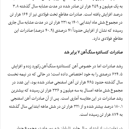
به یک میلیون و ٢۵٩ هزار تن صادر شده در مدت مشابه سال گذشته ٣.٨
درصد افزایش یافته است. صادرات مقاطع تخت فولادی نیز از ١۶۴ هزار تن
در مجموع شش ماه ابتدایی ١۴٠١ به ٢٣١ هزار تن در مدت مشابه سال جاری
رسیده که نشان از افزایش حدوداً ۴١ درصدی (۴٠.٩ درصد) صادرات این
مقاطع فولادی دارد.
صادرات کنسانتره سنگ‌آهن ٧ برابر شد
رشد صادرات اما در خصوص آهن کنستانتره سنگ‌آهن رکورد زده و افزایش
۶٢۴.۵ درصدی را به خود اختصاص داده است؛ در حالی که در نیمه نخست
سال گذشته حدود ۴۶۵ هزار تن آهن اسفنجی صادر شده بود، این عدد در
مجموع شش ماهه امسال به سه میلیون و ٣٣۶ هزار تن رسیده که بیشترین
رشد صادرات در این مقایسه آماری است. پس از آن صادرات آهن اسفنجی
١٨٠.١ درصد بیشتر شده و از ٣٢١ هزار تن در شش ماهه ابتدایی سال گذشته
به ٨٧۴ هزار تن رسیده است.
در نهایت نیز از ابتدای سال جاری تا پایان شهریور ماه در مجموع چهار