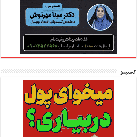
کسبینو