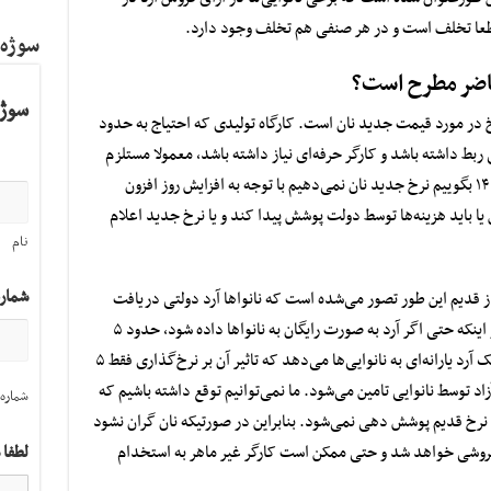
 قطعا تخلف است و در هر صنفی هم تخلف وجود دارد.
سوژه
حاضر مطرح است؟
سوژه
 در مورد قیمت جدید نان است. کارگاه تولیدی که احتیاج به حدود
ربط داشته باشد و کارگر حرفه‌ای نیاز داشته باشد، معمولا مستلزم
این است که هزینه بالایی را بطلبد. اگر از سال ۱۴۰۰ بگوییم نرخ جدید نان نمی‌دهیم با توجه به افزایش روز افزون
یا باید هزینه‌ها توسط دولت پوشش پیدا کند و یا نرخ جدید اعلام
نام
شمار
از قدیم این طور تصور می‌شده است که نانواها آرد دولتی دریافت
می‌کنند و این تصور درست هم است؛ اما غافل از اینکه حتی اگر آرد به صورت رایگان به نانواها داده شود، حدود ۵
درصد فقط بر قیمت نان موثر است. دولت فقط یک آرد یارانه‌ای به نانوایی‌ها می‌دهد که تاثیر آن بر نرخ‌گذاری فقط ۵
با بازار آزاد توسط نانوایی تامین می‌شود. ما نمی‌توانیم توقع داشته باشیم که
شماره 
 با نرخ قدیم پوشش دهی نمی‌شود. بنابراین در صورتیکه نان گران نشود
ن فروشی خواهد شد و حتی ممکن است کارگر غیر ماهر به استخدام
لطفا 