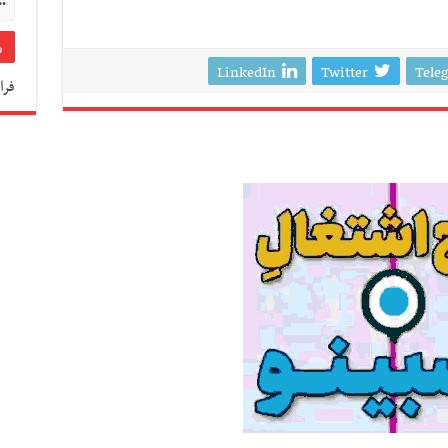
LinkedIn
Twitter
Tele
فرا