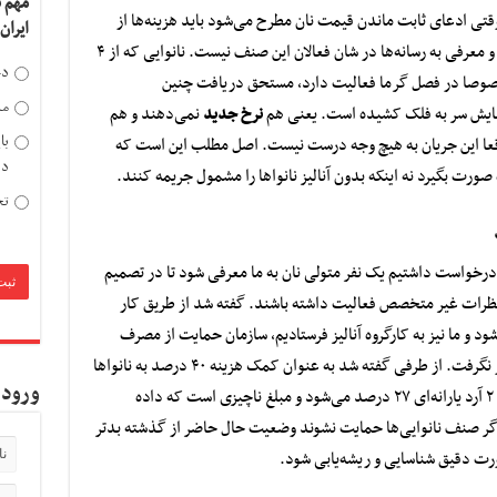
مهم 
وقتی ادعای ثابت ماندن قیمت نان مطرح می‌شود باید هزینه‌ها از
ایران
جایی پوشش پیدا کند وگرنه جریمه کردن نانواها و معرفی به رسانه‌ها در شان فعالان این صنف نیست. نانوایی که از ۴
دخ
وبه روی تنور بالای ۲۰۰ درجه مخصوصا در فصل گرما فعالیت دارد، مستحق دریافت چنین
مد
هایش سر به فلک کشیده است. یعنی هم
نرخ جدید
نمی‌دهند و هم
با
اقعا این جریان به هیچ وجه درست نیست. اصل مطلب این است که
دی
ورت بگیرد نه اینکه بدون آنالیز نانواها را مشمول جریمه کنند.
تح
درخواست داشتیم یک نفر متولی نان به ما معرفی شود تا در تصمیم
 نظرات غیر متخصص فعالیت داشته باشند. گفته شد از طریق کار
 و ما نیز به کارگروه آنالیز فرستادیم، سازمان حمایت از مصرف
کننده تایید کرد اما مورد قبول وزارت کشور قرار نگرفت. از طرفی گفته شد به عنوان کمک هزینه ۴۰ درصد به نانواها
ورود 
پرداخت می‌شود ولی این ۴۰ درصد قانونا در نوع ۲ آرد یارانه‌ای ۲۷ درصد می‌شود و مبلغ ناچیزی است که داده
اضافه شد و اگر صنف نانوایی‌ها حمایت نشوند وضعیت حال حاضر از گذشته بدتر
رت دقیق شناسایی و ریشه‌یابی شود.