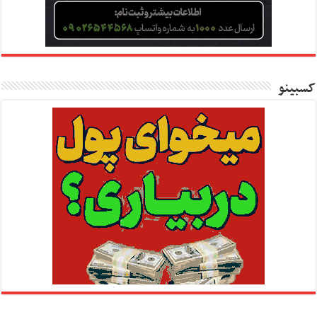
کسبینو