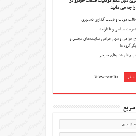
ترین دلیل عدم موفقیت صنعت خودرو در
 را چه می دانید
الت دولت و قیمت گذاری دستوری
یریت سیاسی و ناکارآمد
ج خواهی و سهم خواهی نماینده‌های مجلس و
گر گروه ها
ریم‌ها و فشارهای خارجی
View results
سریع