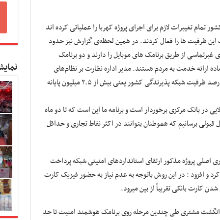
وی افزود: در حال حاضر ۹ بانک در شبکه بانکی کشور تمام تغییرات لازم برای اجرای پروژه کهربا را عملیاتی کرده ‎اند
 تعداد ۱۲ شرکت پرداخت نیز ۸ شرکت این ظرفیت ها را فعال کردند. در همین لحظه‌ی گزارش نیز حدود
زار پایانه فروشگاهی ظرفیت انجام تراکنش‎های غیرتماسی از طریق برنامک های موبایل را دارند و دو برنامک
نمایش
ده ارائه خدمت به مردم هستند. مدیر اداره نظارت بر نظام‌های
پرداخت افزود: در تلاشیم که حدقل با ۳۰ تا ۴۰ درصد ظرفیت شبکه پذیرندگی کشور یعنی بیش از ۲.۵ میلیون پایانه
ار بالایی در بانک مرکزی برخوردار است و برنامه ما این است که تا دو ماه
 قبولی برسانیم که هموطنان بتوانند در اکثر نقاط تجاری و حداقل
داره نظارت بر نظام‌های پرداخت، هدف‎گذاری اصلی پروژه مذکور ارتقای استانداردهای امنیتی شبکه پرداخت
رد و افزود : در این روش باتوجه به عدم نیاز به حضور فیزیک کارت
اخذ اثر انگشت مشتری طی چندین مرحله روی برنامک هوشمند امنیت تا حد