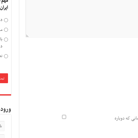
مهم 
ایران
دخ
مد
با
دی
تح
ورود 
انی که دوباره