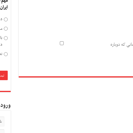
مهم 
ایران
دخ
مد
با
انی که دوباره
دی
تح
ورود 