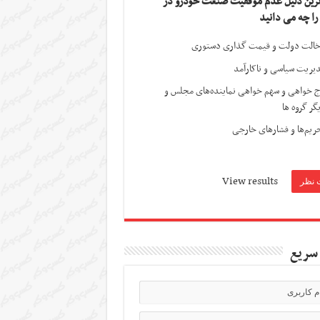
ترین دلیل عدم موفقیت صنعت خودرو در
 را چه می دانید
الت دولت و قیمت گذاری دستوری
یریت سیاسی و ناکارآمد
ج خواهی و سهم خواهی نماینده‌های مجلس و
گر گروه ها
ریم‌ها و فشارهای خارجی
View results
سریع