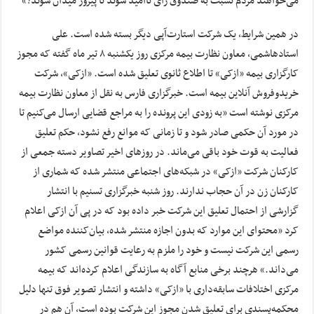
می‌خواهند مردم نسبت به صندوق رای ناامید شوند تا پیروز میدان شوند؟»
در همین شرایط، یک شرکت استارت‌آپی دیگر بسته شده است. علی
استادهاشمی، معاون نظارت بیمه مرکزی روز یکشنبه ۸ تیر ماه گفته که مجوز
کارگزاری بیمه «ازکی» تا اطلاع ثانوی تعلیق شده است. «ازکی»، شرکت
خریدوفروش آنلاین بیمه است. خبرگزاری فارس به نقل از معاون نظارت بیمه
مرکزی نوشته است «به زودی این پرونده را به مراجع قضایی ارسال می‌کنیم تا
در مورد آن حکمی صادر شود و تا زمانی که موانع رفع نشود، حکم تعلیق
فعالیت به قوت خود باقی می‌ماند. در روزهای اخیر تصاویر دسته جمعی از
کارکنان شرکت «ازکی» در شبکه‌های اجتماعی منتشر شده که شماری از
کارکنان زن در آن حجاب ندارند. روز شنبه خبرگزاری تسنیم با انتشار
گزارشی از احتمال تعلیق این شرکت خبر داده بود که در پی آن ازکی اعلام
کرد «محتوای این موارد که بدون اجازه منتشر شده، بیان‌کننده مواضع
رسمی این شرکت نیست و خود را ملزم به رعایت قوانین رسمی کشور
می‌داند.» هرچند برخی منابع آگاه به سازندگی اعلام کرده‌اند که بیمه
مرکزی اختلافات سابقه‌داری با «ازکی» داشته و انتشار تصویر فوق تنها دلیل
محکمه‌پسندی برای تعلیق شدن مجوز این شرکت بوده است، آن هم در