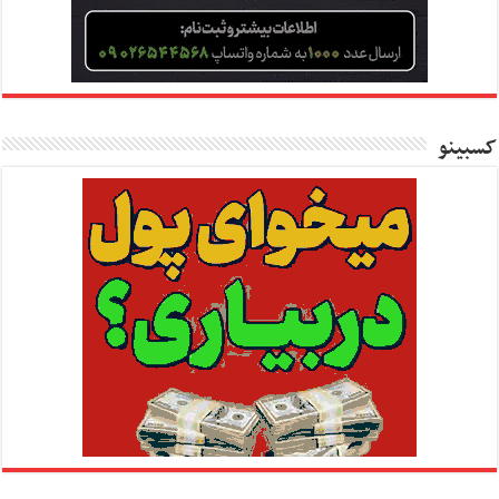
کسبینو