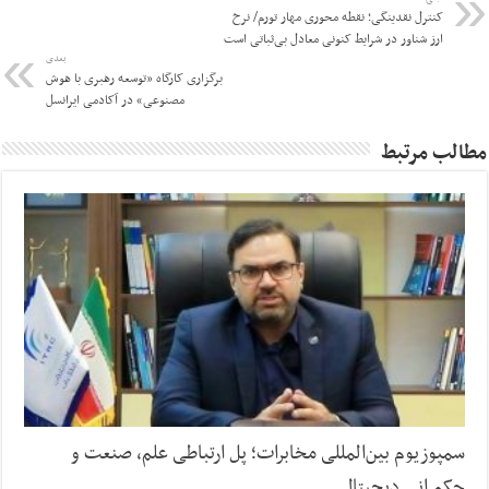
کنترل نقدینگی؛ نقطه محوری مهار تورم/ نرخ
ارز شناور در شرایط کنونی معادل بی‌ثباتی است
بعدی
برگزاری کارگاه «توسعه رهبری با هوش
مصنوعی» در آکادمی ایرانسل
مطالب مرتبط
سمپوزیوم بین‌المللی مخابرات؛ پل ارتباطی علم، صنعت و
حکمرانی دیجیتال