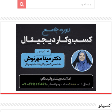
کسبینو