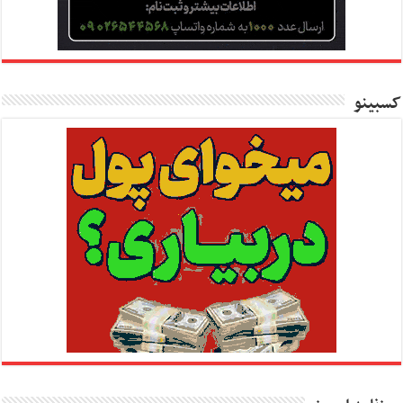
کسبینو