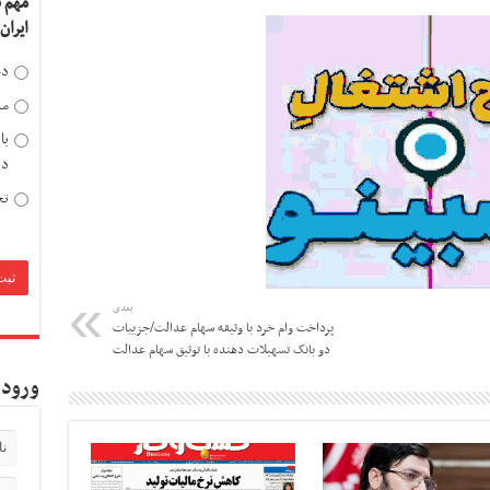
مهم 
ایران
دخ
مد
با
دی
تح
بعدی
پرداخت وام خرد با وثیقه سهام عدالت/جزییات
دو بانک تسهیلات دهنده با توثیق سهام عدالت
ورود 