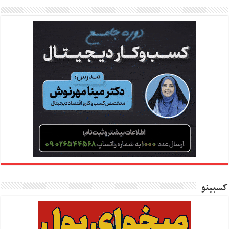
کسبینو