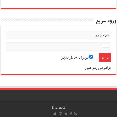
ورود سریع
من را به خاطر بسپار
فراموشی رمز عبور
themetf