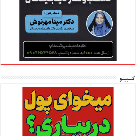
کسبینو