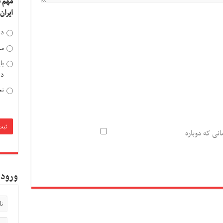
مهم 
ایران
دخ
مد
با
دی
تح
انی که دوباره
ورود 