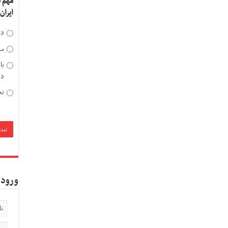
مهم 
ایران
دخ
مد
با
دی
تح
ورود 