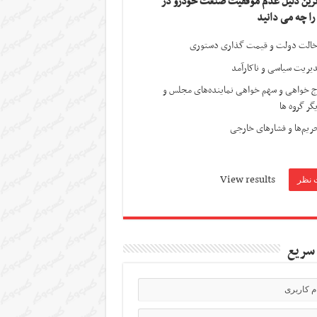
ترین دلیل عدم موفقیت صنعت خودرو در
 را چه می دانید
الت دولت و قیمت گذاری دستوری
یریت سیاسی و ناکارآمد
ج خواهی و سهم خواهی نماینده‌های مجلس و
گر گروه ها
ریم‌ها و فشارهای خارجی
View results
سریع