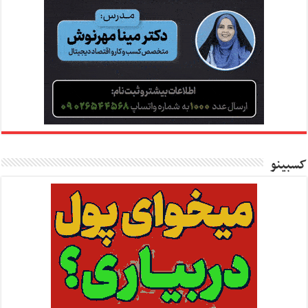
کسبینو