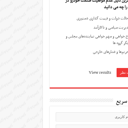
ترین دلیل عدم موفقیت صنعت خودرو در
 را چه می دانید
الت دولت و قیمت گذاری دستوری
یریت سیاسی و ناکارآمد
ج خواهی و سهم خواهی نماینده‌های مجلس و
گر گروه ها
ریم‌ها و فشارهای خارجی
View results
سریع