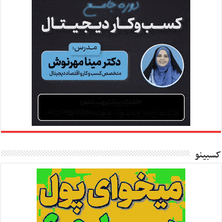
کسبینو