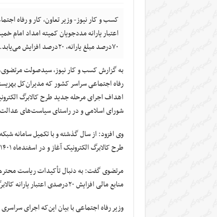
اعتبار یارانه مددجویان کمیته امداد امام‌ خم
۷۰درصد مبلغ یارانه، ۲۰درصد افزایش می‌یابد.
به گزارش کسب و کار نیوز، سیدصولت مرتضوی،وزی
رفاه اجتماعی سراسر کشور که مدیران‌کل بهزیستی 
اهداف اجرای مرحله جدید طرح کالابرگ الکترون
شورای اسلامی و در راستای سیاست‌های عدالت
وی افزود: از سال گذشته و با تکمیل سامانه شبکه
طرح کالابرگ الکترونیک آغاز و در اسفندماه ۱۴۰۱نیز به صورت سراسری به مرحله اجرا درآمد.
مرتضوی گفت: به دنبال تأکیدات ریاست محترم ج
منابع مالی افزایش ۲۰درصدی اعتبار یارانه کالابرگ در دستور کار دولت قرار گرفت.
وزیر رفاه اجتماعی با بیان این‌که اجرای سراسری و