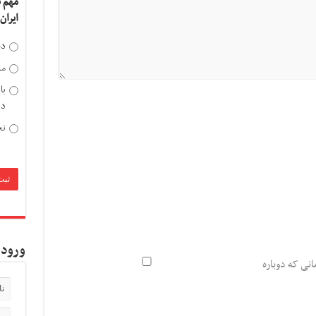
مهم 
ایران
دخ
مد
با
دی
تح
ورود 
انی که دوباره