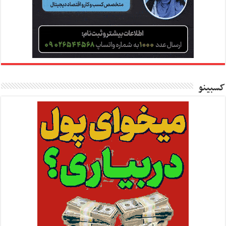
کسبینو