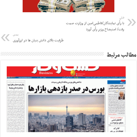
قبلی
با رأی نمایندگان/فاطمی‌‎امین از وزارت صمت
رفت/ استیضاح وزیر رأی آورد
بعدی
ظرفیت بالای دانش بنیان ها در ارزآوری
مطالب مرتبط