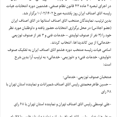
در اجرای تبصره ۲ ماده ۴۳ قانون نظام صنفی، هشتمین دوره انتخابات هیات
رئیسه اتاق اصناف ایران روز یکشنبه مورخ ۱۰/۰۲/۱۴۰۲ برگزار شد.
بدین ترتیب، نمایندگان منتخب اتاق اصناف استان‏ها در اتاق اصناف ایران
(عضو اجلاس) در محل برگزاری انتخابات حضور یافته و داوطلبان مورد نظر
خود را (۳ نفر از صنوف تولیدی – خدمات فنی و ۳ نفر از صنوف توزیعی
-خدماتی) از بین کاندیداها، انتخاب کردند.
اسامی هیات رئیسه منتخب دوره هشتم اتاق اصناف ایران به تفکیک صنوف
“تولیدی- خدمات فنی” و “توزیعی- خدماتی” به ترتیب آرا بدین شرح
است:
منتخبان صنوف توزیعی- خدماتی:
– حسین طاهرمحمدی رئیس اتاق اصناف شمیرانات و نماینده استان تهران با
۶۸ رای
-علی توسطی رئیس اتاق اصناف تهران و نماینده استان تهران با ۶۸ رای
– علیرضا رعنایی رئیس اتاق اصناف شیراز و نماینده استان فارس با ۶۷ رای