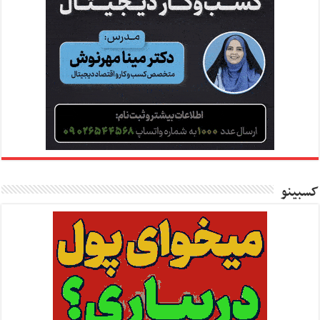
کسبینو