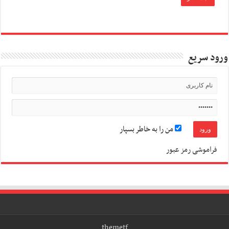
ورود سریع
من را به خاطر بسپار
فراموشی رمز عبور
themetf