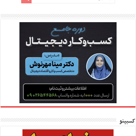
کسبینو